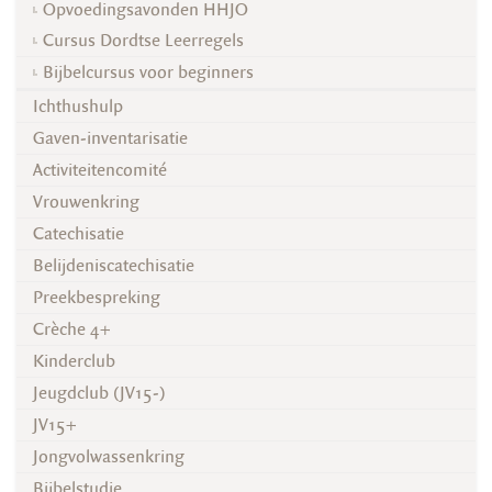
Opvoedingsavonden HHJO
Cursus Dordtse Leerregels
Bijbelcursus voor beginners
Ichthushulp
Gaven-inventarisatie
Activiteitencomité
Vrouwenkring
Catechisatie
Belijdeniscatechisatie
Preekbespreking
Crèche 4+
Kinderclub
Jeugdclub (JV15-)
JV15+
Jongvolwassenkring
Bijbelstudie