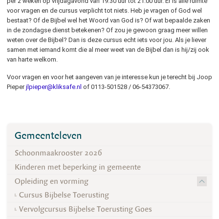
per 2 weken op vrijdagavond van 19:30 uur tot 21:00 uur. Er is alle ruimte
voor vragen en de cursus verplicht tot niets. Heb je vragen of God wel
bestaat? Of de Bijbel wel het Woord van God is? Of wat bepaalde zaken
in de zondagse dienst betekenen? Of zou je gewoon graag meer willen
weten over de Bijbel? Dan is deze cursus echt iets voor jou. Als je liever
samen met iemand komt die al meer weet van de Bijbel dan is hij/zij ook
van harte welkom.
Voor vragen en voor het aangeven van je interesse kun je terecht bij Joop
Pieper
jlpieper@kliksafe.nl
of 0113-501528 / 06-54373067.
Gemeenteleven
Schoonmaakrooster 2026
Kinderen met beperking in gemeente
Opleiding en vorming
Cursus Bijbelse Toerusting
Vervolgcursus Bijbelse Toerusting Goes