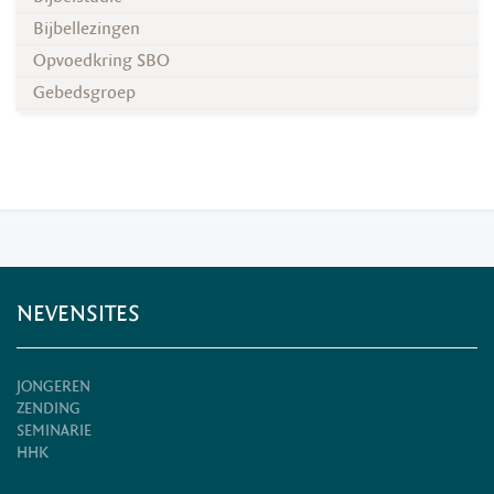
Bijbellezingen
Opvoedkring SBO
Gebedsgroep
NEVENSITES
JONGEREN
ZENDING
SEMINARIE
HHK