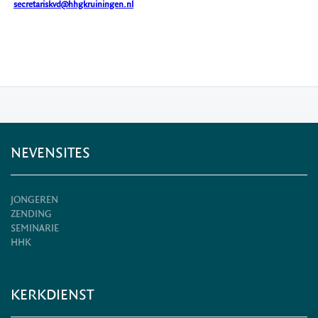
secretariskvd@hhgkruiningen.nl
NEVENSITES
JONGEREN
ZENDING
SEMINARIE
HHK
KERKDIENST