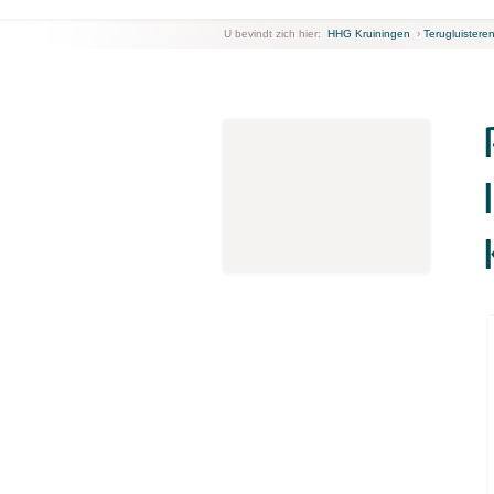
U bevindt zich hier:
HHG Kruiningen
›
Terugluistere