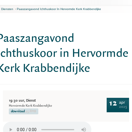
n Diensten
›
Paaszangavond Ichthuskoor In Hervormde Kerk Krabbendijke
Paaszangavond
Ichthuskoor in Hervormde
Kerk Krabbendijke
19:30 uur, Dienst
12
apr
Hervormde Kerk Krabbendijke
2025
download
25.8MB