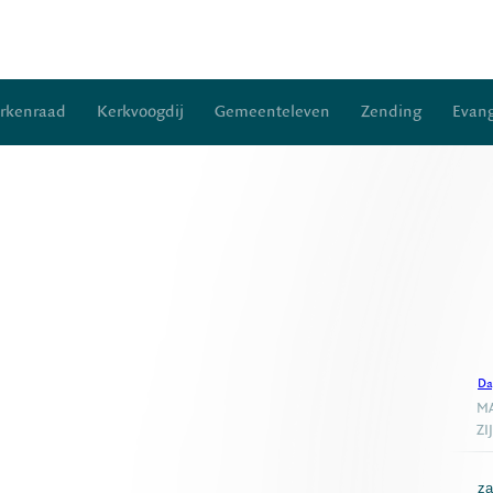
rkenraad
Kerkvoogdij
Gemeenteleven
Zending
Evang
Da
MA
ZI
za