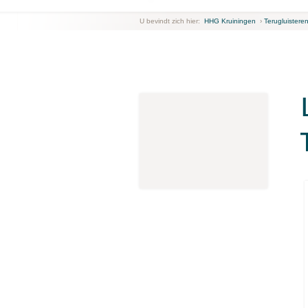
U bevindt zich hier:
HHG Kruiningen
›
Terugluistere