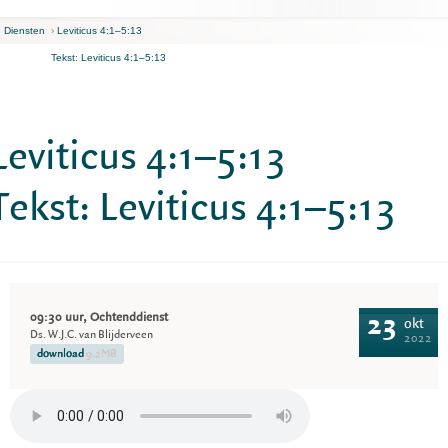
n Diensten
›
Leviticus 4:1–5:13
Tekst: Leviticus 4:1–5:13
Leviticus 4:1–5:13
Tekst: Leviticus 4:1–5:13
09:30 uur, Ochtenddienst
23
okt
Ds. W.J.C. van Blijderveen
2022
download
9.2MB