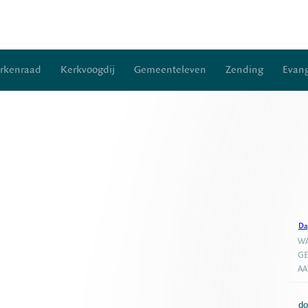
rkenraad
Kerkvoogdij
Gemeenteleven
Zending
Evang
Da
WA
GE
A
do