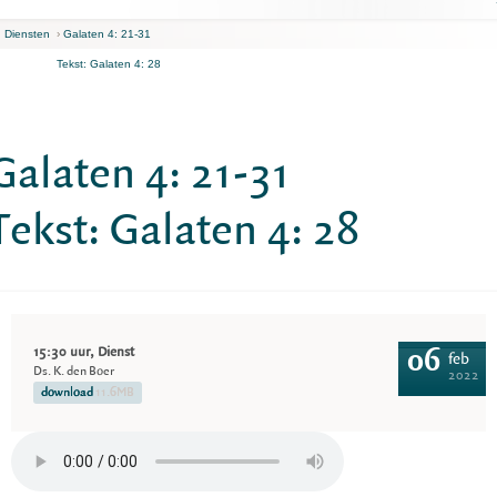
n Diensten
›
Galaten 4: 21-31
Tekst: Galaten 4: 28
Galaten 4: 21-31
Tekst: Galaten 4: 28
15:30 uur, Dienst
06
feb
Ds. K. den Boer
2022
download
11.6MB