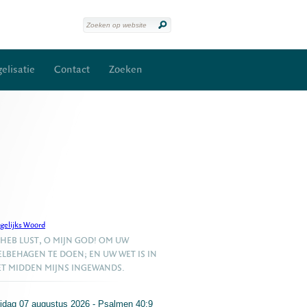
elisatie
Contact
Zoeken
gelijks Woord
 HEB LUST, O MIJN GOD! OM UW
LBEHAGEN TE DOEN; EN UW WET IS IN
T MIDDEN MIJNS INGEWANDS.
ijdag 07 augustus 2026 - Psalmen 40:9