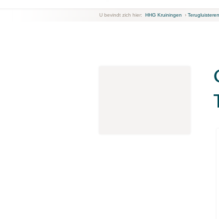
U bevindt zich hier:
HHG Kruiningen
›
Terugluistere