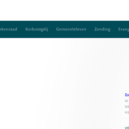
rkenraad
Kerkvoogdij
Gemeenteleven
Zending
Evang
Da
IK
WE
HE
vr