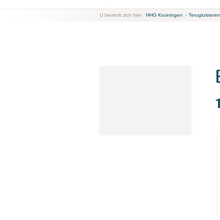
U bevindt zich hier:
HHG Kruiningen
›
Terugluistere