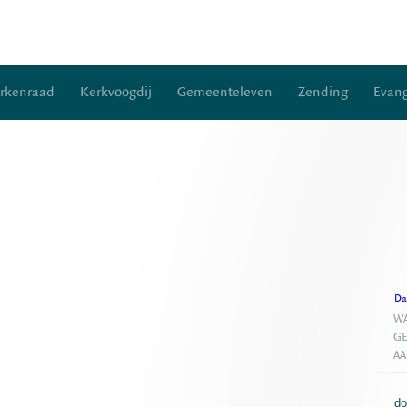
rkenraad
Kerkvoogdij
Gemeenteleven
Zending
Evang
Da
WA
GE
A
do