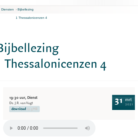
n Diensten
›
Bijbellezing
1 Thessalonicenzen 4
Bijbellezing
1 Thessalonicenzen 4
19:30 uur, Dienst
31
mrt
Ds. J.R. van Vugt
2021
download
12.5MB